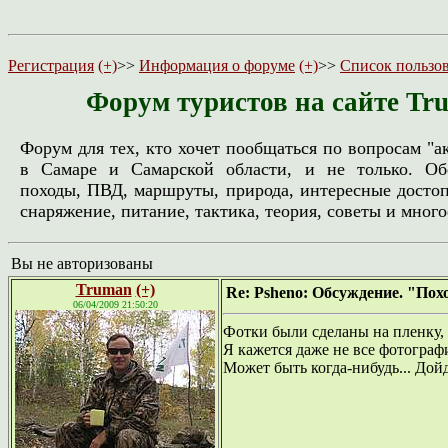
Регистрация
(+)
>>
Информация о форуме
(+)
>>
Список пользо
Форум туристов на сайте Tr
Форум для тех, кто хочет пообщаться по вопросам "а
в Самаре и Самарской области, и не только. Об
походы, ПВД, маршруты, природа, интересные досто
снаряжение, питание, тактика, теория, советы и многое
Вы не авторизованы
Truman
(+)
Re: Psheno: Обсуждение. "Пох
06/04/2009 21:50:20
Фотки были сделаны на пленку, 
Я кажется даже не все фотографи
Может быть когда-нибудь... Дойд