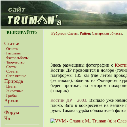
ВЫБИРАЙТЕ:
Рубрики
:
Слеты
;
Район
:
Самарская область
;
Статьи
-
Отчеты
-
Рассказы
-
Фотоальбомы
-
Творчество
Здесь размещены фотографии с
Кости
-
Слеты
Костин ДР проводится в ноябре (точно
-
Советы
платформы 135 км (где летом прово
-
Снаряжение
фестиваль), обычно на Фонарном кур
Природа
берег протоки, на котором похорон
-
Цветы
фонарик)
-
Животные
-
Грибы
Архив
Костин ДР - 2003.
Выпало уже немног
плохо. Зато в воскресенье на велике 
руки. Такова судьба обладателей фотоа
Форум
Чат