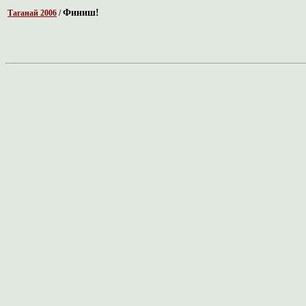
Финиш!
Таганай 2006
/